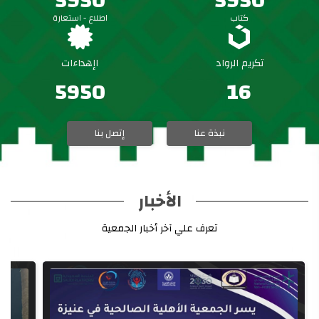
7270
7270
كتاب
اطلاع - استعارة
تكريم الرواد
اإهداءات
7260
16
نبذة عنا
إتصل بنا
الأخبار
تعرف علي آخر أخبار الجمعية