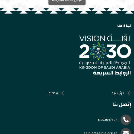
نبذة عنا
الروابط السريعة
الرئيسية
نبذة عنا
إتصل بنا
0553647554
salhia@salhia.org.sa