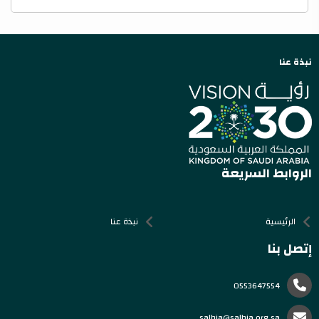
نبذة عنا
الروابط السريعة
الرئيسية
نبذة عنا
إتصل بنا
0553647554
salhia@salhia.org.sa