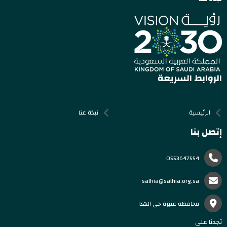
الروابط السريعة
الرئيسية
نبذة عنا
إتصل بنا
0553647554
salhia@salhia.org.sa
محافظة عنيزة حي الهدا
تجدنا على