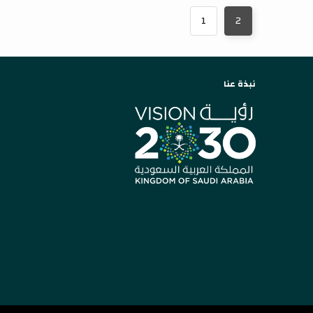
1
2
نبذة عنا