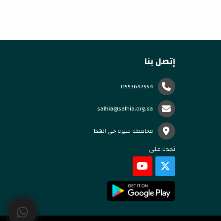
إتصل بنا
0553647554
salhia@salhia.org.sa
محافظة عنيزة حي الهدا
تجدنا على