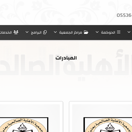
05536
الحوكمة
مراكز الجمعية
البرامج
الخدمات
المبادرات