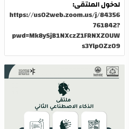
لدخول الملتقى:
https://us02web.zoom.us/j/84356
761842?
pwd=Mk8ySjB1NXczZ1FRNXZ0UW
s3YlpOZz09