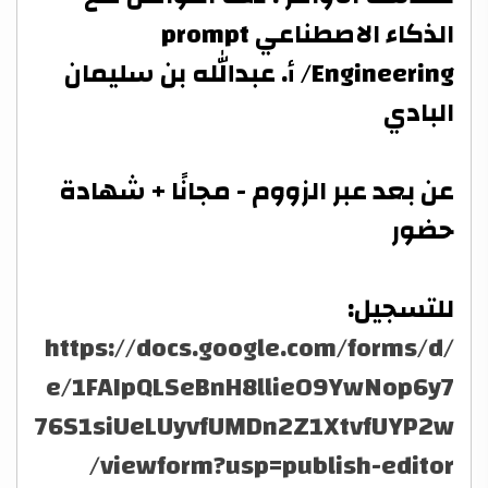
الذكاء الاصطناعي prompt
Engineering/ أ. عبدالله بن سليمان
البادي
عن بعد عبر الزووم - مجانًا + شهادة
حضور
للتسجيل:
https://docs.google.com/forms/d/
e/1FAIpQLSeBnH8llieO9YwNop6y7
76S1siUeLUyvfUMDn2Z1XtvfUYP2w
/viewform?usp=publish-editor