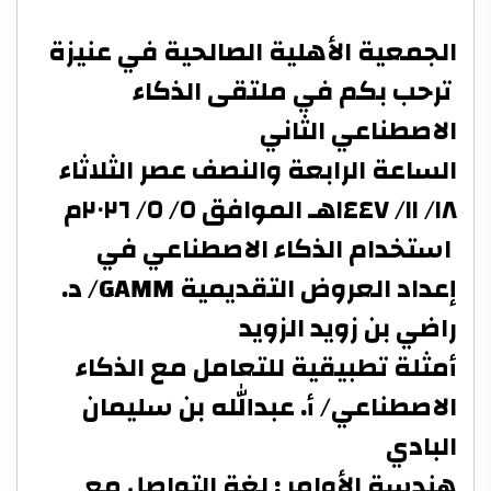
الجمعية الأهلية الصالحية في عنيزة
ترحب بكم في ملتقى الذكاء
الاصطناعي الثاني
الساعة الرابعة والنصف عصر الثلاثاء
١٨/ ١١/ ١٤٤٧هـ الموافق ٥/ ٥/ ٢٠٢٦م
استخدام الذكاء الاصطناعي في
إعداد العروض التقديمية GAMM/ د.
راضي بن زويد الزويد
أمثلة تطبيقية للتعامل مع الذكاء
الاصطناعي/ أ. عبدالله بن سليمان
البادي
هندسة الأوامر : لغة التواصل مع