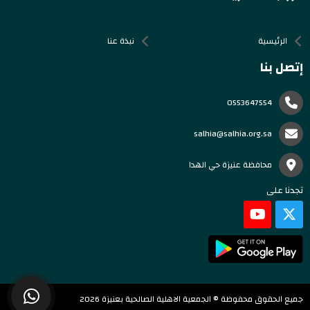
الرئيسية
نبذة عنا
إتصل بنا
0553647554
salhia@salhia.org.sa
محافظة عنيزة حي الهدا
تجدنا على
جميع الحقوق محفوظة © الجمعية الاهلية الصالحية بعنيزة 2026