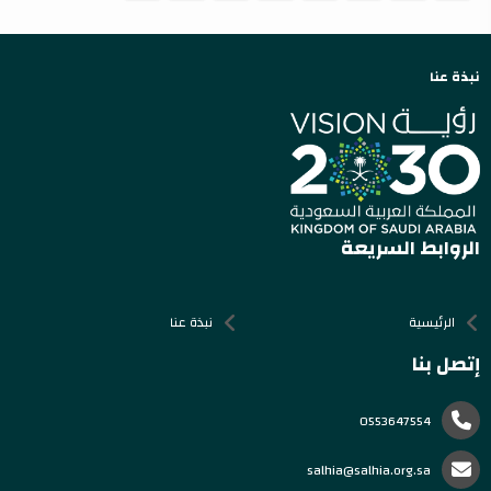
نبذة عنا
الروابط السريعة
الرئيسية
نبذة عنا
إتصل بنا
0553647554
salhia@salhia.org.sa