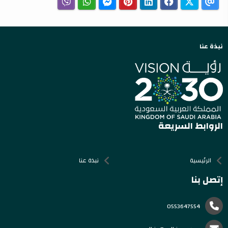
نبذة عنا
الروابط السريعة
الرئيسية
نبذة عنا
إتصل بنا
0553647554