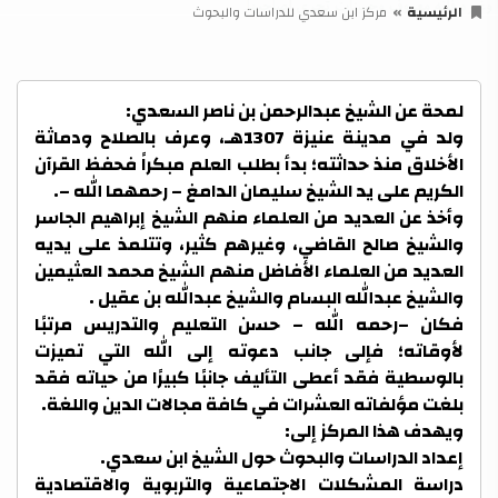
الرئيسية
مركز ابن سعدي للدراسات والبحوث
لمحة عن الشيخ عبدالرحمن بن ناصر السعدي:
ولد في مدينة عنيزة 1307هـ، وعرف بالصلاح ودماثة
الأخلاق منذ حداثته؛ بدأ بطلب العلم مبكراً فحفظ القرآن
الكريم على يد الشيخ سليمان الدامغ – رحمهما الله –.
وأخذ عن العديد من العلماء منهم الشيخ إبراهيم الجاسر
والشيخ صالح القاضي، وغيرهم كثير، وتتلمذ على يديه
العديد من العلماء الأفاضل منهم الشيخ محمد العثيمين
والشيخ عبدالله البسام والشيخ عبدالله بن عقيل .
فكان –رحمه الله – حسن التعليم والتدريس مرتبًا
لأوقاته؛ فإلى جانب دعوته إلى الله التي تميزت
بالوسطية فقد أعطى التأليف جانبًا كبيرًا من حياته فقد
بلغت مؤلفاته العشرات في كافة مجالات الدين واللغة.
ويهدف هذا المركز إلى:
إعداد الدراسات والبحوث حول الشيخ ابن سعدي.
دراسة المشكلات الاجتماعية والتربوية والاقتصادية