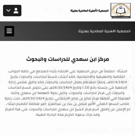
الجمعية الاهلية الصالحية بعنيزة
مركز ابن سعدي للدراسات والبحوث
النشأة : انطلاقاً من حرص الجمعية على الارتقاء بأبناء المجتمع في كافة الجوانب
الثقافية والتعليمية والاجتماعية، فقد أنشأت قسماً للدراسات والبحوث بتاريخ
15/8/1424هـ. ونظرًا للاهتمام بمجال الدراسات والبحوث فقد وافق مجلس إدارة
الجمعية في جلسته رقم (23 ) وتاريخ 26/10/1424هـ على تحويل قسم الدراسات
والبحوث إلى مركز للدراسات والبحوث. وخلال ندوة (العلامة ابن سعدي وآثاره
العلمية) التي أقامها مركز صالح بن صالح الاجتماعي، بتاريخ 29/10/1424هـ، تحت رعاية
صاحب السمو الملكي الأمير فيصل بن بندر بن عبدالعزيز -أمير منطقة القصيم حينئذ-،
تم الإعلان عن إطلاق اسم مركز الشيخ ابن سعدي للدراسات والبحوث على هذا المركز
وقد بارك سموه الكريم هذه البادرة الطيبة.