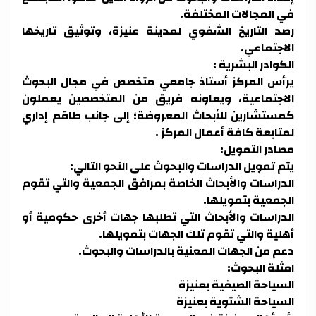
في المجالات المختلفة.
رصد التاريخ الشفوي لمدينة عنيزة، وتوثيق تاريخها
الاجتماعي.
الكوادر البشرية :
يرأس المركز أستاذ جامعي متخصص في مجال البحوث
الاجتماعية، ويعاونه فريق من المتخصصين يعملون
كمستشارين للأبحاث المعروضة؛ إلى جانب طاقم إداري
لمتابعة كافة أعمال المركز .
مصادر التمويل:
يتم تمويل الدراسات والبحوث على النحو التالي:
الدراسات والأبحاث الخاصة بمرافق الجمعية والتي تقوم
الجمعية بتمويلها.
الدراسات والأبحاث التي تطلبها جهات أخرى حكومية أو
أهلية والتي تقوم تلك الجهات بتمويلها.
دعم من الجهات المعنية بالدراسات والبحوث.
امثلة البحوث:
السياحة الصيفية بعنيزة
السياحة الشتوية بعنيزة