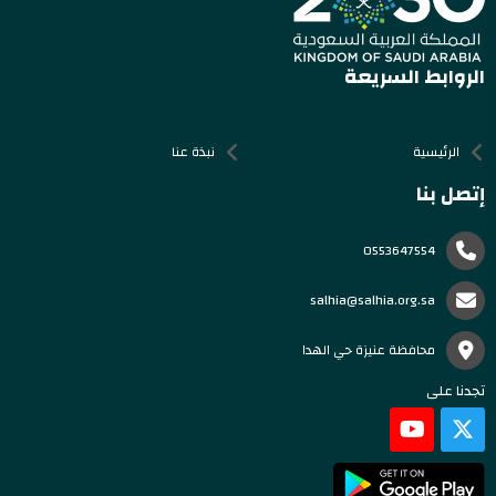
الروابط السريعة
الرئيسية
نبذة عنا
إتصل بنا
0553647554
salhia@salhia.org.sa
محافظة عنيزة حي الهدا
تجدنا على