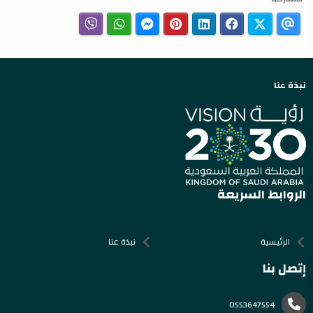
نبذة عنا
الروابط السريعة
الرئيسية
نبذة عنا
إتصل بنا
0553647554